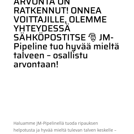
ARVONTA ON
RATKENNUT! ONNEA
VOITTAJILLE, OLEMME
YHTEYDESSÄ
SÄHKÖPOSTITSE 🎅 JM-
Pipeline tuo hyvää mieltä
talveen – osallistu
arvontaan!
Haluamme JM-Pipelinellä tuoda ripauksen
helpotusta ja hyvää mieltä tulevan talven keskelle –