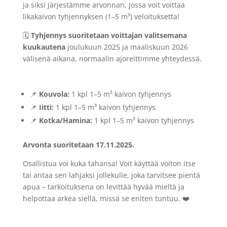
ja siksi järjestämme arvonnan, jossa voit voittaa
likakaivon tyhjennyksen (1–5 m³) veloituksetta!
🗓
Tyhjennys suoritetaan voittajan valitsemana
kuukautena
joulukuun 2025 ja maaliskuun 2026
välisenä aikana, normaalin ajoreittimme yhteydessä.
🎁 Arvonnan kategoriat:
📌
Kouvola:
1 kpl 1–5 m³ kaivon tyhjennys
📌
Iitti:
1 kpl 1–5 m³ kaivon tyhjennys
📌
Kotka/Hamina:
1 kpl 1–5 m³ kaivon tyhjennys
Arvonta suoritetaan 17.11.2025.
Osallistua voi kuka tahansa! Voit käyttää voiton itse
tai antaa sen lahjaksi jollekulle, joka tarvitsee pientä
apua – tarkoituksena on levittää hyvää mieltä ja
helpottaa arkea siellä, missä se eniten tuntuu. ❤️
Näin osallistut: