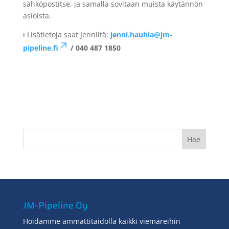
sähköpostitse, ja samalla sovitaan muista käytännön
asioista.
ℹ️ Lisätietoja saat Jenniltä:
jenni.hauhia@jm-
pipeline.fi
/ 040 487 1850
JM-Pipeline Oy
Hoidamme ammattitaidolla kaikki viemäreihin