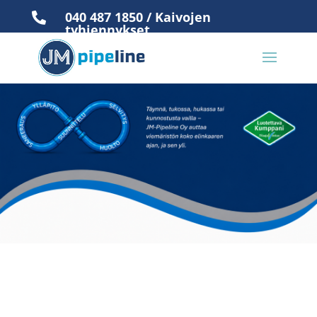
040 487 1850 / Kaivojen

tyhjennykset
050 476 2373 / Virka-aikojen

ulkopuolella
JM-Pipeline tuo hyvää
mieltä talveen – osallistu