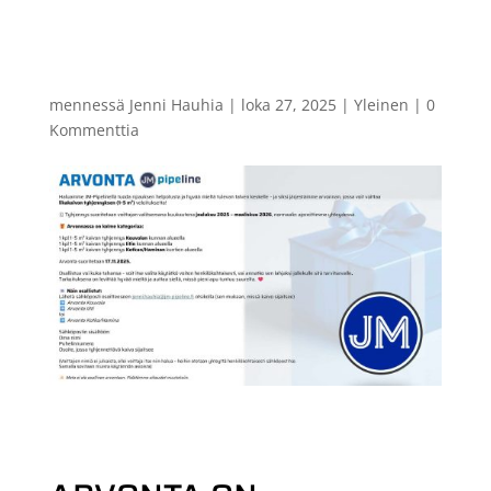
arvontaan! – ARVONTA
ON PÄÄTTYNYT
mennessä
Jenni Hauhia
|
loka 27, 2025
|
Yleinen
|
0
Kommenttia