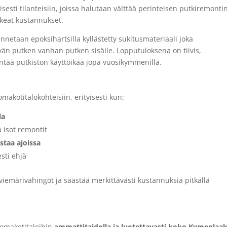
sesti tilanteisiin, joissa halutaan välttää perinteisen putkiremonti
keat kustannukset.
etaan epoksihartsilla kyllästetty sukitusmateriaali joka
än putken vanhan putken sisälle. Lopputuloksena on tiivis,
entää putkiston käyttöikää jopa vuosikymmenillä.
yvä vaihtoehto?
akotitalokohteisiin, erityisesti kun:
la
a isot remontit
staa ajoissa
esti ehjä
viemärivahingot ja säästää merkittävästi kustannuksia pitkällä
ukitus Kymenlaaksossa
 omakotitaloihin
ammattitaidolla ja luotettavasti koko Kymenlaa