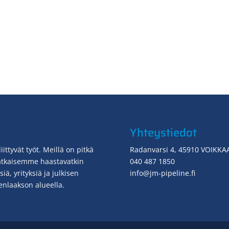
Yhteystiedot
ttyvät työt. Meillä on pitkä
Radanvarsi 4, 45910 VOIKKA
ratkaisemme haastavatkin
040 487 1850
ä, yrityksiä ja julkisen
info@jm-pipeline.fi
enlaakson alueella.