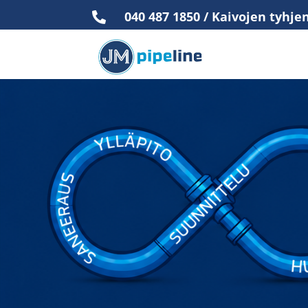
040 487 1850 / Kaivojen tyhj
