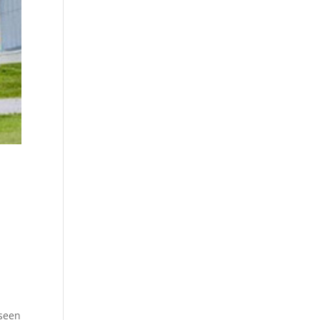
kseen