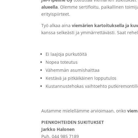
alueella
. Olemme sertifioitu, paikallinen toim
erityispiirteet.
Työ alkaa aina
viemärien kartoituksella ja ku
kanssa selkeästi ja ymmärrettävästi. Saat rehell
Miksi valita viemärien sukitus?
Ei laajoja purkutöitä
Nopea toteutus
Vähemmän asumishaittaa
Kestävä ja pitkäikäinen lopputulos
Kustannustehokas vaihtoehto putkiremontill
Ota yhteyttä ja kysy lisää
Autamme mielellämme arvioimaan, onko
viem
PIENKOHTEIDEN SUKITUKSET
Jarkko Halonen
Puh. 044 985 7189