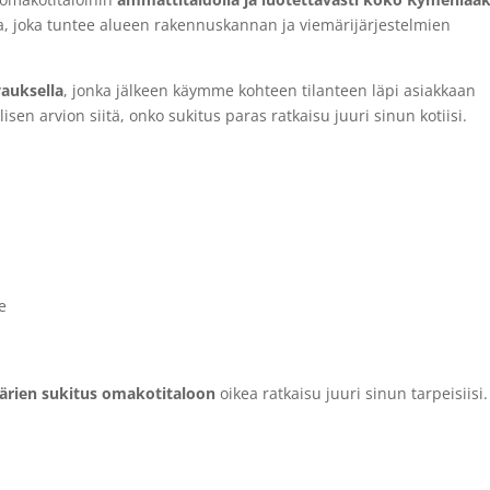
ija, joka tuntee alueen rakennuskannan ja viemärijärjestelmien
vauksella
, jonka jälkeen käymme kohteen tilanteen läpi asiakkaan
isen arvion siitä, onko sukitus paras ratkaisu juuri sinun kotiisi.
e
ärien sukitus omakotitaloon
oikea ratkaisu juuri sinun tarpeisiisi.