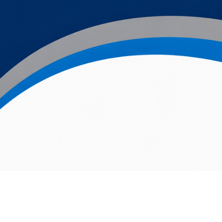
Viemärien sukitus omak
ilman remonttikaaosta