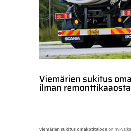
Viemärien sukitus omak
ilman remonttikaaosta
Viemärien sukitus omakotitaloon
on nykyaika