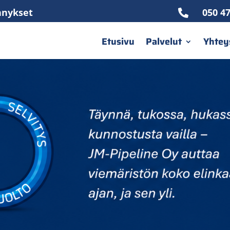
ennykset
050 47

Etusivu
Palvelut
Yhtey