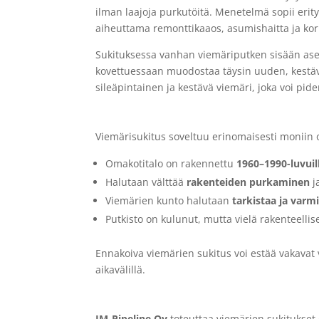
ilman laajoja purkutöitä. Menetelmä sopii erityi
aiheuttama remonttikaaos, asumishaitta ja kor
Sukituksessa vanhan viemäriputken sisään asenn
kovettuessaan muodostaa täysin uuden, kestäv
sileäpintainen ja kestävä viemäri, joka voi pid
Milloin viemärien sukitus on h
Viemärisukitus soveltuu erinomaisesti moniin om
Omakotitalo on rakennettu
1960–1990-luvuil
Halutaan välttää
rakenteiden purkaminen
j
Viemärien kunto halutaan
tarkistaa ja varmi
Putkisto on kulunut, mutta vielä rakenteellis
Ennakoiva viemärien sukitus voi estää vakavat 
aikavälillä.
Ammattitaitoinen viemärien s
JM-Pipeline Oy
toteuttaa viemärien sukitukset