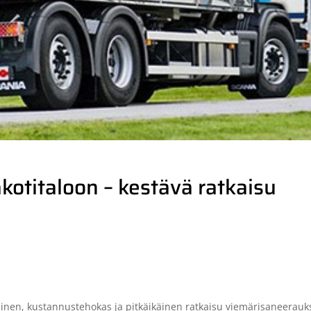
otitaloon – kestävä ratkaisu
inen, kustannustehokas ja pitkäikäinen ratkaisu viemärisaneerau