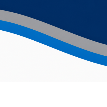
otitaloon – kestävä ratkaisu