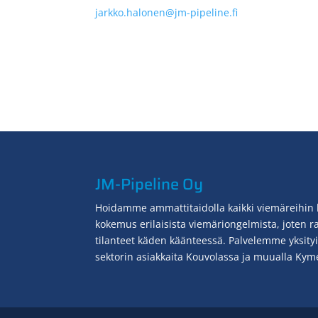
jarkko.halonen@jm-pipeline.fi
JM-Pipeline Oy
Hoidamme ammattitaidolla kaikki viemäreihin lii
kokemus erilaisista viemäriongelmista, joten 
tilanteet käden käänteessä. Palvelemme yksityisi
sektorin asiakkaita Kouvolassa ja muualla Kym